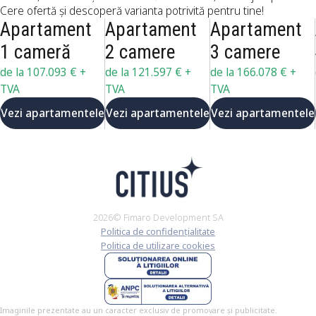
Cere ofertă și descoperă varianta potrivită pentru tine!
Apartament
Apartament
Apartament
1 cameră
2 camere
3 camere
de la 107.093 €
+
de la 121.597 €
+
de la 166.078 €
+
TVA
TVA
TVA
Vezi apartamentele
Vezi apartamentele
Vezi apartamentele
2026© Fimaro Development SA
Politica de confidențialitate
Politica de utilizare cookies
Imaginile prezentate au un caracter exclusiv de promovare și publicitate.