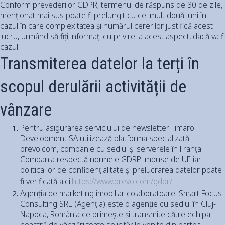
Conform prevederilor GDPR, termenul de răspuns de 30 de zile,
menționat mai sus poate fi prelungit cu cel mult două luni în
cazul în care complexitatea și numărul cererilor justifică acest
lucru, urmând să fiți informați cu privire la acest aspect, dacă va fi
cazul.
Transmiterea datelor la terți în
scopul derulării activității de
vânzare
Pentru asigurarea serviciului de newsletter Fimaro
Development SA utilizează platforma specializată
brevo.com, companie cu sediul și serverele în Franța.
Compania respectă normele GDRP impuse de UE iar
politica lor de confidențialitate și prelucrarea datelor poate
fi verificată aici:
https://www.brevo.com/gdpr/
Agenția de marketing imobiliar colaboratoare: Smart Focus
Consulting SRL (Agenția) este o agenție cu sediul în Cluj-
Napoca, România ce primește și transmite către echipa
noastră de vânzări toate solicitările venite din partea