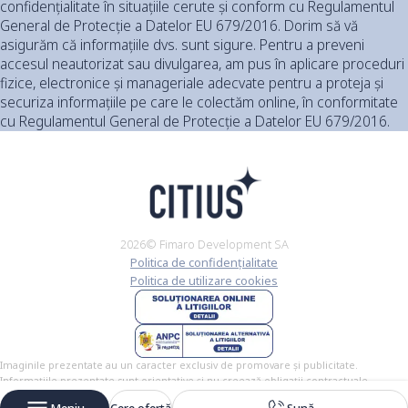
confidențialitate în situațiile cerute și conform cu Regulamentul
General de Protecție a Datelor EU 679/2016. Dorim să vă
asigurăm că informațiile dvs. sunt sigure. Pentru a preveni
accesul neautorizat sau divulgarea, am pus în aplicare proceduri
fizice, electronice și manageriale adecvate pentru a proteja și
securiza informațiile pe care le colectăm online, în conformitate
cu Regulamentul General de Protecție a Datelor EU 679/2016.
2026© Fimaro Development SA
Politica de confidențialitate
Politica de utilizare cookies
Imaginile prezentate au un caracter exclusiv de promovare și publicitate.
Informațiile prezentate sunt orientative și nu creează obligații contractuale.
Informațiile sunt furnizate în conformitate cu Legea nr. 296/2004 privind Codul