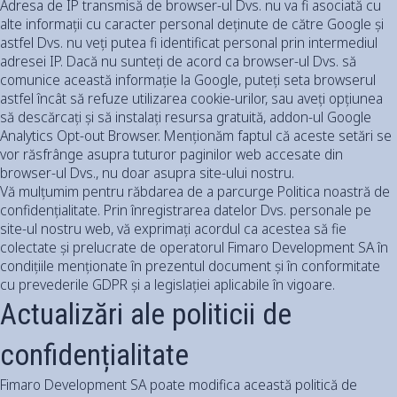
Adresa de IP transmisă de browser-ul Dvs. nu va fi asociată cu
alte informații cu caracter personal deținute de către Google și
astfel Dvs. nu veți putea fi identificat personal prin intermediul
adresei IP. Dacă nu sunteți de acord ca browser-ul Dvs. să
comunice această informație la Google, puteți seta browserul
astfel încât să refuze utilizarea cookie-urilor, sau aveți opțiunea
să descărcați și să instalați resursa gratuită, addon-ul Google
Analytics Opt-out Browser. Menționăm faptul că aceste setări se
vor răsfrânge asupra tuturor paginilor web accesate din
browser-ul Dvs., nu doar asupra site-ului nostru.
Vă mulțumim pentru răbdarea de a parcurge Politica noastră de
confidențialitate. Prin înregistrarea datelor Dvs. personale pe
site-ul nostru web, vă exprimați acordul ca acestea să fie
colectate și prelucrate de operatorul Fimaro Development SA în
condițiile menționate în prezentul document și în conformitate
cu prevederile GDPR și a legislației aplicabile în vigoare.
Actualizări ale politicii de
confidențialitate
Fimaro Development SA poate modifica această politică de