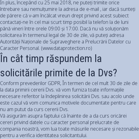
În plus, începând cu 25 mai 2018, ne puteți trimite orice
întrebare sau nemulțumire la adresa de e-mail , iar dacă sunteți
de părere că v-am încălcat vreun drept privind acest subiect
contactați-ne în cel mai scurt timp posibil la telefon la de luni
până vineri între orele 09:00 și 17:00. Dacă nu vă soluționăm
solicitarea în termenul legal de 30 de zile, vă puteți adresa
Autorității Naționale de Supraveghere a Prelucrării Datelor cu
Caracter Personal. (www.dataprotection.ro)
În cât timp răspundem la
solicitările primite de la Dvs?
Conform prevederilor GDPR, În termen de cel mult 30 de zile de
la data primirii cererii Dvs. vă vom furniza toate informațiile
necesare referitor la îndeplinirea solicitării Dvs. sau acolo unde
este cazul vă vom comunica motivele documentate pentru care
nu am putut da curs cererii Dvs.
Vă asigurăm asupra faptului că înainte de a da curs oricărei
cereri privind datele cu caracter personal prelucrate de
compania noastră, vom lua toate măsurile necesare și rezonabile
pentru a verifica identitatea solicitantului.