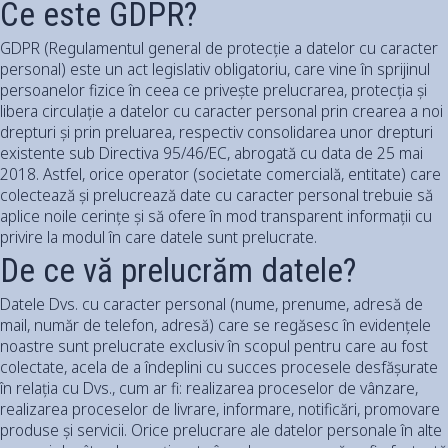
Ce este GDPR?
GDPR (Regulamentul general de protecție a datelor cu caracter
personal) este un act legislativ obligatoriu, care vine în sprijinul
persoanelor fizice în ceea ce privește prelucrarea, protecția și
libera circulație a datelor cu caracter personal prin crearea a noi
drepturi și prin preluarea, respectiv consolidarea unor drepturi
existente sub Directiva 95/46/EC, abrogată cu data de 25 mai
2018. Astfel, orice operator (societate comercială, entitate) care
colectează și prelucrează date cu caracter personal trebuie să
aplice noile cerințe și să ofere în mod transparent informații cu
privire la modul în care datele sunt prelucrate.
De ce vă prelucrăm datele?
Datele Dvs. cu caracter personal (nume, prenume, adresă de
mail, număr de telefon, adresă) care se regăsesc în evidențele
noastre sunt prelucrate exclusiv în scopul pentru care au fost
colectate, acela de a îndeplini cu succes procesele desfășurate
în relația cu Dvs., cum ar fi: realizarea proceselor de vânzare,
realizarea proceselor de livrare, informare, notificări, promovare
produse și servicii. Orice prelucrare ale datelor personale în alte