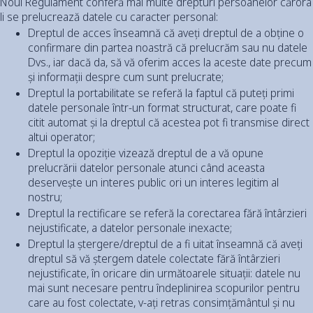
Noul Regulament conferă mai multe drepturi persoanelor cărora
li se prelucrează datele cu caracter personal:
Dreptul de acces înseamnă că aveți dreptul de a obține o
confirmare din partea noastră că prelucrăm sau nu datele
Dvs., iar dacă da, să vă oferim acces la aceste date precum
și informații despre cum sunt prelucrate;
Dreptul la portabilitate se referă la faptul că puteți primi
datele personale într-un format structurat, care poate fi
citit automat și la dreptul că acestea pot fi transmise direct
altui operator;
Dreptul la opoziție vizează dreptul de a vă opune
prelucrării datelor personale atunci când aceasta
deservește un interes public ori un interes legitim al
nostru;
Dreptul la rectificare se referă la corectarea fără întârzieri
nejustificate, a datelor personale inexacte;
Dreptul la ștergere/dreptul de a fi uitat înseamnă că aveți
dreptul să vă ștergem datele colectate fără întârzieri
nejustificate, în oricare din următoarele situații: datele nu
mai sunt necesare pentru îndeplinirea scopurilor pentru
care au fost colectate, v-ați retras consimțământul și nu