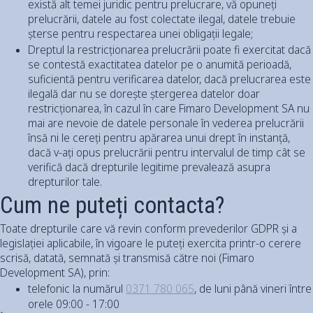
există alt temei juridic pentru prelucrare, vă opuneți
prelucrării, datele au fost colectate ilegal, datele trebuie
șterse pentru respectarea unei obligații legale;
Dreptul la restricționarea prelucrării poate fi exercitat dacă
se contestă exactitatea datelor pe o anumită perioadă,
suficientă pentru verificarea datelor, dacă prelucrarea este
ilegală dar nu se dorește ștergerea datelor doar
restricționarea, în cazul în care Fimaro Development SA nu
mai are nevoie de datele personale în vederea prelucrării
însă ni le cereți pentru apărarea unui drept în instanță,
dacă v-ați opus prelucrării pentru intervalul de timp cât se
verifică dacă drepturile legitime prevalează asupra
drepturilor tale.
Cum ne puteți contacta?
Toate drepturile care vă revin conform prevederilor GDPR și a
legislației aplicabile, în vigoare le puteți exercita printr-o cerere
scrisă, datată, semnată și transmisă către noi (Fimaro
Development SA), prin:
telefonic la numărul
0371 780 065
, de luni până vineri între
orele 09:00 - 17:00