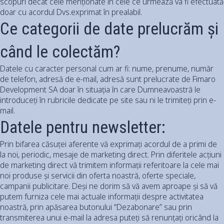
scopuri decât cele menționate în cele ce urmează va fi efectuată
doar cu acordul Dvs.exprimat în prealabil.
Ce categorii de date prelucrăm și
când le colectăm?
Datele cu caracter personal cum ar fi: nume, prenume, număr
de telefon, adresă de e-mail, adresă sunt prelucrate de Fimaro
Development SA doar în situația în care Dumneavoastră le
introduceți în rubricile dedicate pe site sau ni le trimiteți prin e-
mail.
Datele pentru newsletter:
Prin bifarea căsuței aferente vă exprimați acordul de a primi de
la noi, periodic, mesaje de marketing direct. Prin diferitele acțiuni
de marketing direct vă trimitem informații referitoare la cele mai
noi produse și servicii din oferta noastră, oferte speciale,
campanii publicitare. Deși ne dorim să vă avem aproape și să vă
putem furniza cele mai actuale informații despre activitatea
noastră, prin apăsarea butonului “Dezabonare” sau prin
transmiterea unui e-mail la adresa puteți să renunțați oricând la