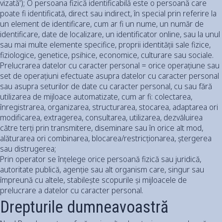
vizată'); O persoana fizică identificabilă este o persoană care
poate fi identificată, direct sau indirect, în special prin referire la
un element de identificare, cum ar fi un nume, un număr de
identificare, date de localizare, un identificator online, sau la unul
sau mai multe elemente specifice, proprii identității sale fizice,
fiziologice, genetice, psihice, economice, culturare sau sociale.
Prelucrarea datelor cu caracter personal = orice operațiune sau
set de operațiuni efectuate asupra datelor cu caracter personal
sau asupra seturilor de date cu caracter personal, cu sau fără
utilizarea de mijloace automatizate, cum ar fi: colectarea,
înregistrarea, organizarea, structurarea, stocarea, adaptarea ori
modificarea, extragerea, consultarea, utilizarea, dezvăluirea
către terți prin transmitere, diseminare sau în orice alt mod,
alăturarea ori combinarea, blocarea/restricționarea, ștergerea
sau distrugerea;
Prin operator se înțelege orice persoană fizică sau juridică,
autoritate publică, agenție sau alt organism care, singur sau
împreună cu altele, stabilește scopurile și mijloacele de
prelucrare a datelor cu caracter personal.
Drepturile dumneavoastră