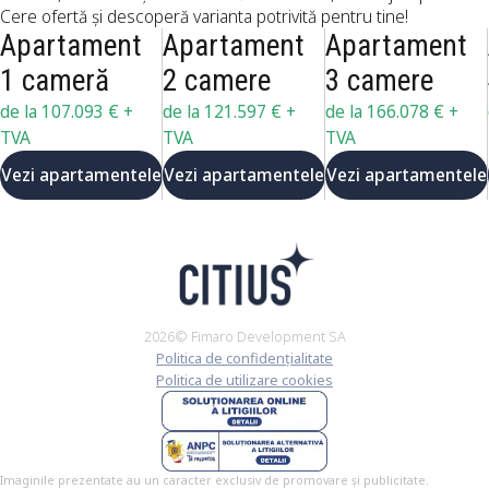
Cere ofertă și descoperă varianta potrivită pentru tine!
Apartament
Apartament
Apartament
1 cameră
2 camere
3 camere
de la 107.093 €
+
de la 121.597 €
+
de la 166.078 €
+
TVA
TVA
TVA
Vezi apartamentele
Vezi apartamentele
Vezi apartamentele
2026© Fimaro Development SA
Politica de confidențialitate
Politica de utilizare cookies
Imaginile prezentate au un caracter exclusiv de promovare și publicitate.