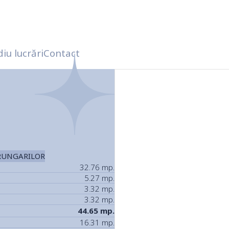
iu lucrări
Contact
3
TRUNGARILOR
32.76
mp.
5.27
mp.
3.32
mp.
3.32
mp.
44.65
mp.
16.31
mp.