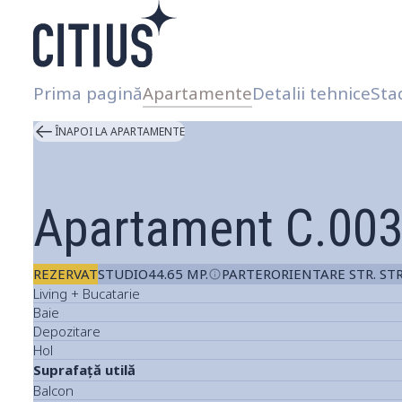
Prima pagină
Apartamente
Detalii tehnice
Stad
ÎNAPOI LA APARTAMENTE
Apartament
C.00
REZERVAT
STUDIO
44.65 MP.
PARTER
ORIENTARE STR. S
Living + Bucatarie
Baie
Depozitare
Hol
Suprafață utilă
Balcon