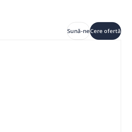
Sună-ne
Cere ofertă